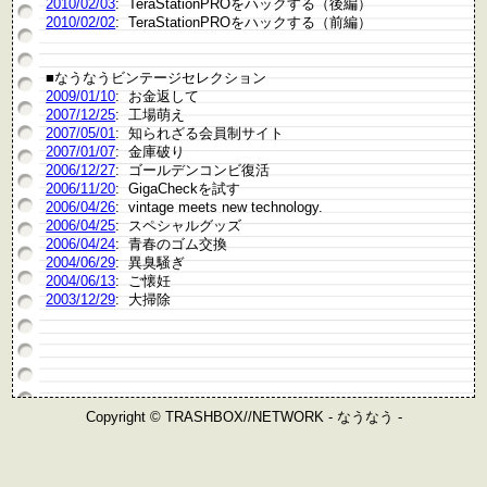
2010/02/03
: TeraStationPROをハックする（後編）
2010/02/02
: TeraStationPROをハックする（前編）
■なうなうビンテージセレクション
2009/01/10
: お金返して
2007/12/25
: 工場萌え
2007/05/01
: 知られざる会員制サイト
2007/01/07
: 金庫破り
2006/12/27
: ゴールデンコンビ復活
2006/11/20
: GigaCheckを試す
2006/04/26
: vintage meets new technology.
2006/04/25
: スペシャルグッズ
2006/04/24
: 青春のゴム交換
2004/06/29
: 異臭騒ぎ
2004/06/13
: ご懐妊
2003/12/29
: 大掃除
Copyright © TRASHBOX//NETWORK - なうなう -