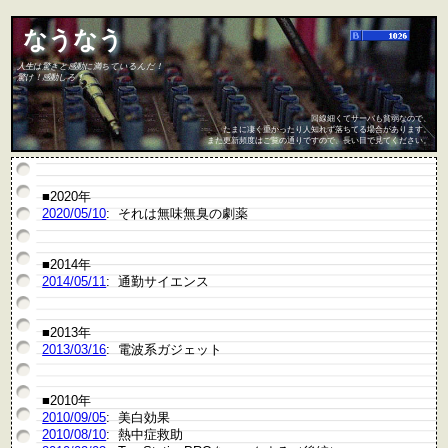
なうなう
人生は驚きと感動に満ちているんだ！
驚け！感動しろ！
回線細くてサーバも貧弱なので、
たまに凄く重かったり人知れず落ちてる場合があります。
また更新頻度はご覧の通りですので、長い目で見てください。
■2020年
2020/05/10
: それは無味無臭の劇薬
■2014年
2014/05/11
: 通勤サイエンス
■2013年
2013/03/16
: 電波系ガジェット
■2010年
2010/09/05
: 美白効果
2010/08/10
: 熱中症救助