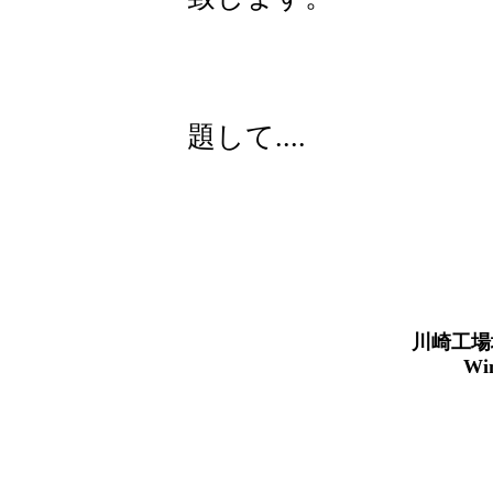
題して....
川崎工場地帯
Win